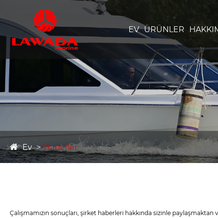
EV
ÜRÜNLER
HAKKI
Ev
Haberler
Çalışmamızın sonuçları, şirket haberleri hakkında sizinle paylaşmakta