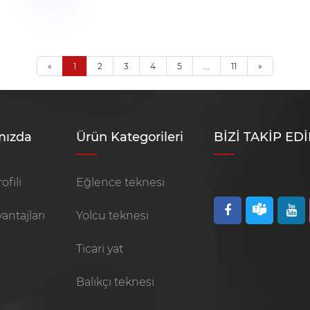
«
1
2
3
4
5
...
11
»
mızda
Ürün Kategorileri
BİZİ TAKİP ED
ofili
Eğlence teknesi
vantajları
Yolcu teknesi
Ticari yat
Balıkçı teknesi