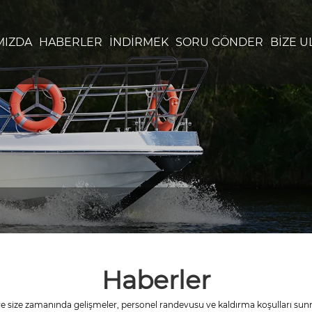
MIZDA
HABERLER
İNDIRMEK
SORU GÖNDER
BIZE U
Haberler
n ve size zamanında gelişmeler, personel randevusu ve kaldırma koşulları 