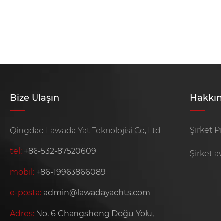
Bize Ulaşın
Hakkı
Şirket Pr
Qingdao Lawada Yat Teknolojisi Co, Ltd
tel:
+86-532-87520609
Şirket a
mobil:
+86-19963866089
e-posta:
admin@lawadayachts.com
Adres:
No. 6 Changsheng Doğu Yolu,