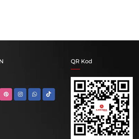
İN
QR Kod