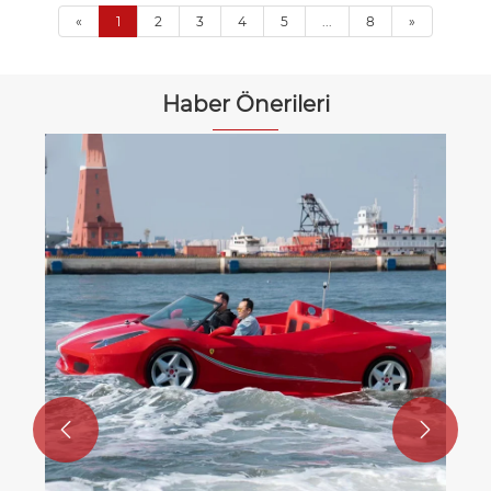
«
1
2
3
4
5
...
8
»
Haber Önerileri
Neden kapalı bi
seçmelisiniz?
Daha fazla göst

