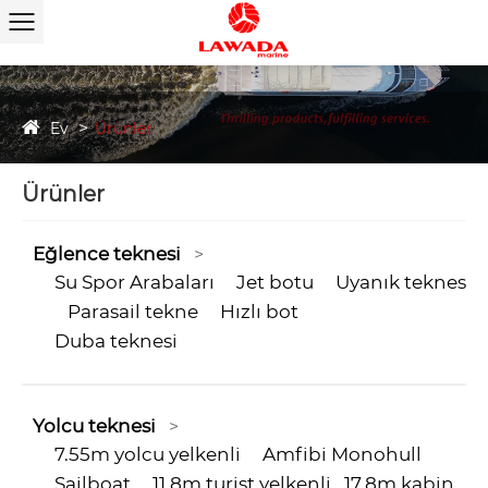
Ev
Ürünler
Ürünler
Eğlence teknesi
>
Su Spor Arabaları
Jet botu
Uyanık teknesi
Parasail tekne
Hızlı bot
Duba teknesi
Yolcu teknesi
>
7.55m yolcu yelkenli
Amfibi Monohull
Sailboat
11.8m turist yelkenli
17.8m kabin